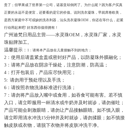
贵了；
但苹果成了世界第一公司，
诺基亚却倒闭了。
为什么呢？
因为客户买真
正要的永远不是便宜，
还要看的是它的价值。说到洗衣凝珠，早就席卷欧美，
是西方家庭中不可或缺的洗衣利器，汕头
洗衣凝珠OEM
，你还在等什么，赶紧
行动用起来吧! 好东西你值得拥有！
广州迪梵日用品主营——水灵珠OEM，水灵珠厂家，水灵
珠贴牌加工。
温馨提示：
1：请将本产品放在儿童接触不到的地方；
2：使用后请盖紧盒盖或密封好产品，以防凝珠外膜融化；
3：请将产品放在阴凉干燥处，注意防潮，防高温；
4：打开包装后，产品应尽快用完；
5: 请勿用于预处理以及手洗；
6：请按照衣物洗涤标准进行洗涤；
7：请勿将产品放入嘴中或食用，如吞食可能有害。若不慎
入口，请立即服用一杯清水或牛奶并及时就诊，请勿催吐；
产品可能会刺激眼睛，请勿让产品接触眼睛。如不慎入眼，
请立即用清水冲洗15分钟并及时就诊，请勿揉眼；如不慎接
触皮肤或衣物，请脱下衣物并将皮肤冲洗干净。