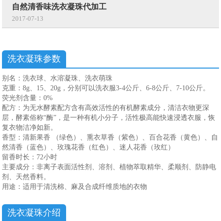
自然清香味洗衣凝珠代加工
2017-07-13
洗衣凝珠参数
别名：洗衣球、水溶凝珠、洗衣萌珠
克重：8g、15、20g，分别可以洗衣服3-4公斤、6-8公斤、7-10公斤。
荧光剂含量：0%
配方：为无水酵素配方含有高效活性的有机酵素成分，清洁衣物更深
层，酵素俗称“酶”，是一种有机小分子，活性极高能快速浸透衣服，恢
复衣物洁净如新。
香型：清新果香 （绿色）、熏衣草香（紫色）、百合花香（黄色）、自
然清香（蓝色）、玫瑰花香（红色）、迷人花香（玫红）
留香时长：72小时
主要成分：非离子表面活性剂、溶剂、植物萃取精华、柔顺剂、防静电
剂、天然香料。
用途：适用于清洗棉、麻及合成纤维质地的衣物
洗衣凝珠介绍